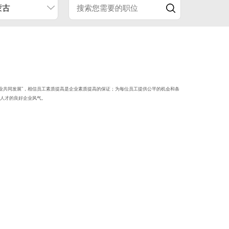
蒙古
企业共同发展”，相信员工素质提高是企业素质提高的保证；为每位员工提供公平的机会和条
人才的良好企业风气。