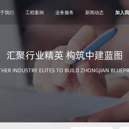
于我们
工程案例
业务服务
新闻动态
加入我
建筑设计
市政设计
电力设计
商物粮储藏（冷库冷冻）
汇聚行业精英 构筑中建蓝图
农林设计
勘察资质
水利设计
风景园林
土地规划
城乡规划
HER INDUSTRY ELITES TO BUILD ZHONGJIAN BLUEP
工程测绘
工程咨询
工程造价