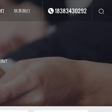
18383430292
们
联系我们
华东
华北
华南
华中
西南
RINT
西北
东南