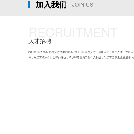
加入我们
JOIN US
RECRUITMENT
人才招聘
我们把“以人为本”作为人才战略的基本原则，以“吸纳人才，善用人才，留住人才，发展
件，对员工绩效作出公平的评价；承认和尊重员工的个人利益，与员工分享企业发展带来