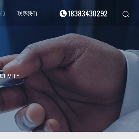
18383430292
们
联系我们
华东
华北
华南
华中
西南
CTIVITY
西北
东南