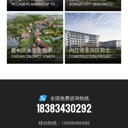
VILLAGE PLANNING OF TONGTAIHU VILLAGE, BABAO TOWN, SONGZI CITY
SONGZI CITY "JIESI PASTORAL" BEAUTIFUL RURAL DEMONSTRATION FILM CONSTRUCTION PROJECT
蔡甸区永安街柏木村郭家庄湾省级美丽乡村试点建设项目
内江市东兴区郭北养老服务中心建设项目
CAIDIAN DISTRICT YONG'AN STREET CYPRESS VILLAGE GUOJIAZHUANG BAY PROVINCIAL BEAUTIFUL VILLAGE PILOT CONSTRUCTION PROJECT
CONSTRUCTION PROJECT OF GUOBEI ELDERLY SERVICE CENTER IN DONGXING DISTRICT, NEIJIANG CITY
全国免费咨询热线
18383430292
移动热线：15008492495