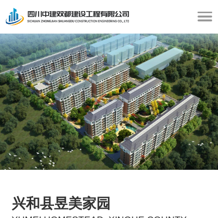
兴和县昱美家园