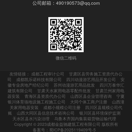
公司邮箱：490190573@qq.com
微信二维码
友情链接：
成都工程审计公司
甘肃区县劳务施工资质代办公
司
成都凯乐诺科技有限公司
四川动漫游艺用品开发公司
安
徽专业房地产经纪公司
苏州动漫游艺用品批发
四川万泰华汇
建筑有限公司
甘肃天水家用电器零配件批发
甘肃兰州家用电
器安装
青海区县资质代办公司
山西区县企业管理咨询
宁夏
银川体育场地设施工程施工公司
大同个体工商户注册
山西潼
关家用电器安装
成都小规模公司注册
四川区县规模公司代
账
山西大同区县信息技术咨询公司
银川区县环境保护监测
天水区县水污染治理
乌鲁木齐国内集装箱货物运输代理
Copyright © 2023成都金益驰建筑工程有限公司 版权所有
备案号：蜀ICP备2025119409号-5