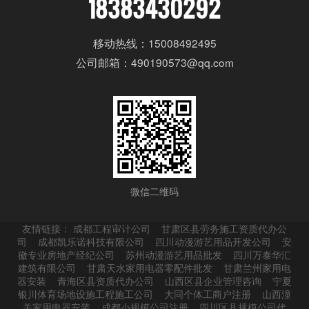
18383430292
移动热线：15008492495
公司邮箱：490190573@qq.com
微信二维码
友情链接：
成都工程审计公司
甘肃区县劳务施工资质代办公
司
成都凯乐诺科技有限公司
四川动漫游艺用品开发公司
安
徽专业房地产经纪公司
苏州动漫游艺用品批发
四川万泰华汇
建筑有限公司
甘肃天水家用电器零配件批发
甘肃兰州家用电
器安装
青海区县资质代办公司
山西区县企业管理咨询
宁夏
银川体育场地设施工程施工公司
大同个体工商户注册
山西潼
关家用电器安装
成都小规模公司注册
四川区县规模公司代